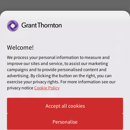
CONNECT
Welcome!
ご相談・お問い合わせ
ABOUT
We process your personal information to measure and
リソース
LEGAL
improve our sites and service, to assist our marketing
campaigns and to provide personalised content and
税務カレンダ
プライバシーポリシー
ソーシャルメディア
advertising. By clicking the button on the right, you can
exercise your privacy rights. For more information see our
クッキーの設定
privacy notice
Cookie Policy
Accept all cookies
© 2026 グランド・ソントン台湾 – 無断複写・転載を禁じます
Personalise