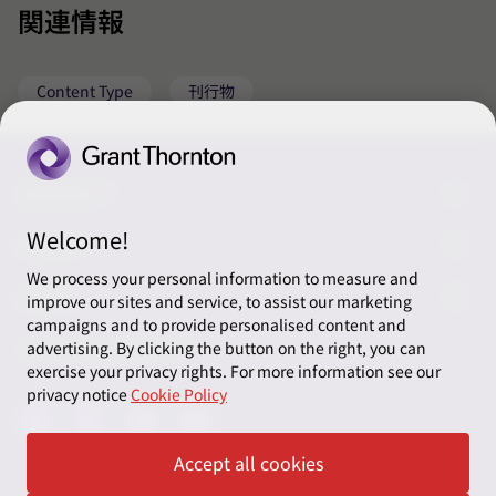
関連情報
Content Type
刊行物
CONNECT
Welcome!
ご相談・お問い合わせ
ABOUT
We process your personal information to measure and
リソース
LEGAL
improve our sites and service, to assist our marketing
campaigns and to provide personalised content and
税務カレンダ
プライバシーポリシー
ソーシャルメディア
advertising. By clicking the button on the right, you can
exercise your privacy rights. For more information see our
クッキーの設定
privacy notice
Cookie Policy
Accept all cookies