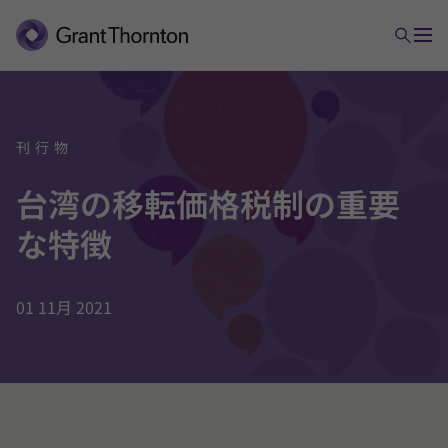
移転価格
刊行物
台湾の移転価格税制の重要
税務監査
な特徴
税務訴訟
01 11月 2021
アドバンス・ルーリング
租税条約に関する申請