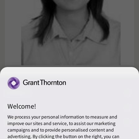
CONNECT
Welcome!
ご相談・お問い合わせ
ABOUT
We process your personal information to measure and
リソース
LEGAL
improve our sites and service, to assist our marketing
campaigns and to provide personalised content and
税務カレンダ
プライバシーポリシー
ソーシャルメディア
advertising. By clicking the button on the right, you can