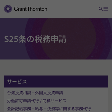
移転価格
S
25条の
税務
申請
税務監査
税務訴訟
サービス
アドバンス・ルーリング
台湾投資相談・外国人投資申請
租税条約に関する申請
労働許可申請代行 / 商標サービス
会計記帳事務・給与・決済等に関する事務代行