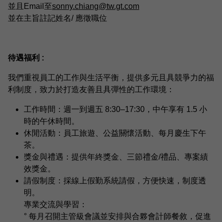
並且Email至
sonny.chiang@tw.gt.com
並在主旨註記姓名/ 應徵職位
待遇福利 :
我們重視員工的工作與生活平衡，提供多元且具競爭力的福
利制度，致力於打造友善且具彈性的工作環境：
工作時間：週一到週五 8:30–17:30，中午享有 1.5 小
時的午休時間。
休閒活動：員工旅遊、公益關懷活動、每月慶生下午
茶。
獎金與禮遇：提供年終獎金、三節禮金/禮品、專案績
效獎金。
請假制度：採線上假勤系統請假，方便快速，制度透
明。
專業交流與學習：
° 每月召開主管級會議並安排與合夥會計師餐敘，促進