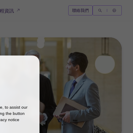
聯絡我們
程資訊
, to assist our
ng the button
vacy notice