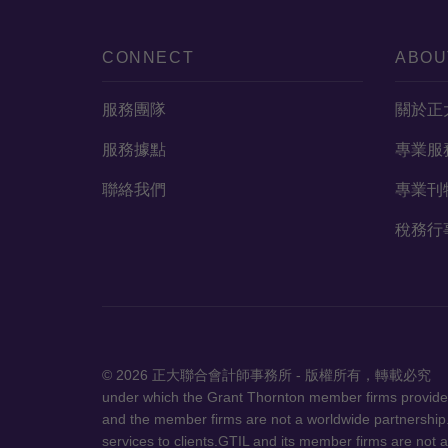
CONNECT
ABOU
服務團隊
關於正
服務據點
專業服
聯絡我們
專業刊
稅務行
© 2026 正大聯合會計師事務所 - 
under which the Grant Thornton member firms provide a
and the member firms are not a worldwide partnership.
services to clients.GTIL and its member firms are not a