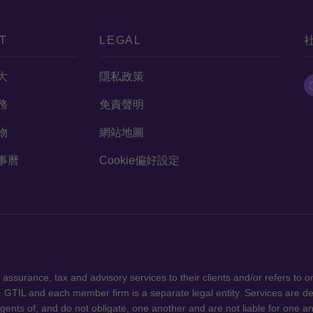
T
LEGAL
大
隱私政策
務
免責聲明
物
網站地圖
事曆
Cookie偏好設定
版權所有，轉載必究 "Grant Thornton”
ssurance, tax and advisory services to their clients and/or refers to 
 GTIL and each member firm is a separate legal entity. Services are d
gents of, and do not obligate, one another and are not liable for one a