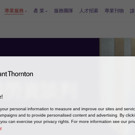
專業服務
產 業
服務團隊
人才招募
專業刊物
課
與
勞資
談判
!
our personal information to measure and improve our sites and service
mpaigns and to provide personalised content and advertising. By clicki
, you can exercise your privacy rights. For more information see our pri
y