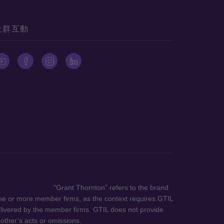
社群互動
 refers to the brand
one or more member firms, as the context requires.GTIL
elivered by the member firms. GTIL does not provide
nother’s acts or omissions.