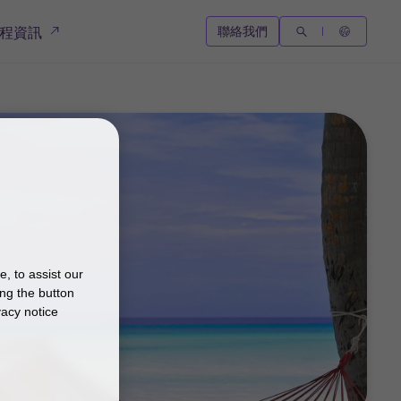
聯絡我們
程資訊
, to assist our
ng the button
vacy notice