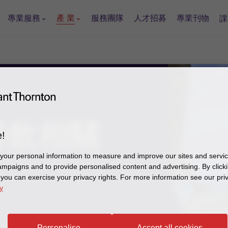
專業服務
產 業
服務團隊
人才招募
專業刊物
課
餐飲
相關
!
our personal information to measure and improve our sites and service
mpaigns and to provide personalised content and advertising. By clicki
, you can exercise your privacy rights. For more information see our pri
y
Personalise
Accept all cookies