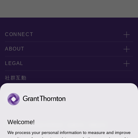
CONNECT
服務團隊
ABOUT
服務據點
關於正大
LEGAL
聯絡我們
專業服務
隱私政策
社群互動
專業刊物
免責聲明
稅務行事曆
網站地圖
Cookie偏好設定
Welcome!
© 2026 正大聯合會計師事務所 - 版權所有，轉載必究
We process your personal information to measure and improve