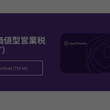
価値型営業税
T）
nload [750 kb]