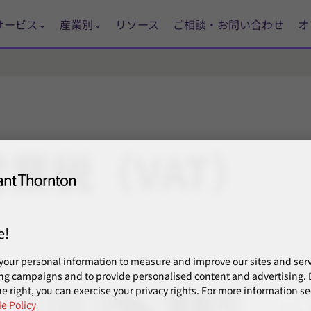
サービス
産業別
リソース
ご相談・お問い合わせ
オ
営業税
（VAT）
e!
your personal information to measure and improve our sites and servi
ng campaigns and to provide personalised content and advertising. B
e right, you can exercise your privacy rights. For more information se
e Policy