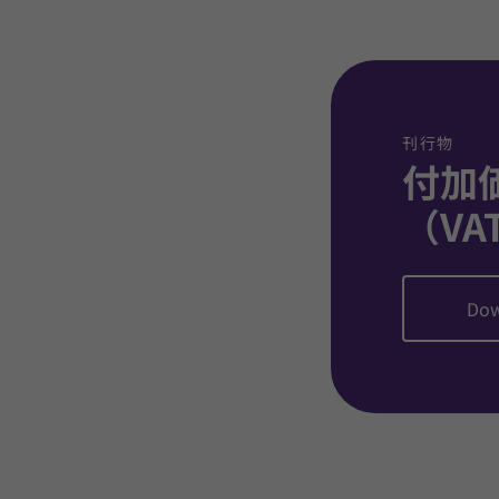
刊行物
付加
（VA
Dow