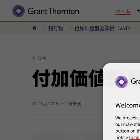
ホーム
刊行物
付加価値型営業税（VAT）
ホーム
刊行物
付加
価値型
Welcom
21 10月 2025
1分未満
We process 
our marketi
button on th
notice
Cooki