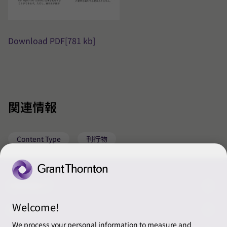
Download PDF
[781 kb]
関連情報
Content Type
刊行物
CONNECT
Welcome!
ご相談・お問い合わせ
ABOUT
We process your personal information to measure and