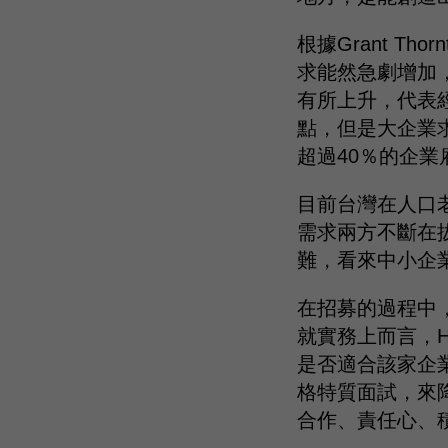
根據Grant T
求能然急劇增加
有所上升，代表
點，但是大企業
超過40％的企
目前台灣在人口
需求兩方不斷在
難，看來中小企
在招募的過程中
就實務上而言，
是否適合該家企
格特質面試，來
合作、責任心、