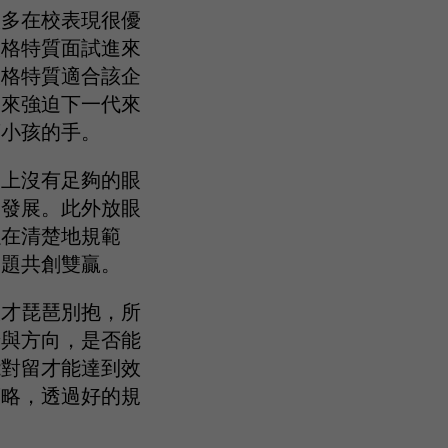
很多在校表現很優
人格特質面試進來
人格特質適合該企
習來強迫下一代來
著小孩的手。
加上沒有足夠的眼
期發展。此外放眼
以在清楚地規範
問題共創雙贏。
人才琵琶別抱，所
景與方向，是否能
能對留才能達到效
策略，透過好的規