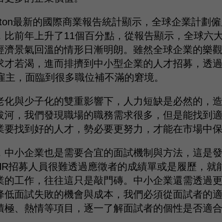
hornton最新的國際商業報告統計顯示，全球企業計
，比前年上升了11個百分點，從報告顯示，全球六
經濟景氣回溫的情形日漸明朗。雖然全球企業的樂
求才若渴，進而排擠到中小型企業的人才招募，透
業雇主，面臨到很多職位補不滿的窘境。
老化與少子化的雙重影響下，人力短缺是必然的，
拔河，我們發現職場的職務需求很多，但是能找到
業要找到好的人才，勢必要更努力，才能在市場中
，中小企業也是需要合宜的面試機制與方法，這是
HR招募人員很難透過應徵者的成績單或是履歷，就
業的工作，往往這只是敲門磚。中小企業還需透過
降低面試失敗的機會與成本，我們必須從面試者的
積極、熱情等項目，逐一了解面試者的個性是否適