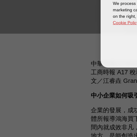
We process y
marketing ca
on the right
Cookie Polic
中華民國107年8
工商時報 A17 
文／江睿垚 Gran
中小企業如何吸
企業的發展，成
體所報導鴻海買
間內就成效非凡
地方，是能創造