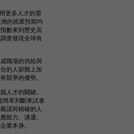
劃僱用更多人才的需
大洲的就業預期均
觀指數來到歷史高
過調查發現全球有
造成職場的供給與
適合的人卻難上加
保有競爭的優勢。
發掘人才的關鍵。
能簡單判斷來試者
更嚴謹與精確的人
適應能力、溝通、
合企業本身。