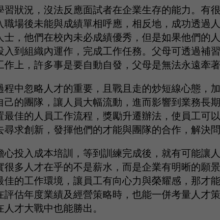
學習狀況，沒法反應面試者在企業生存的能力。有
入職場後未能與成績單相呼應，相反地，成功透過
人士，他們在校內未必成績優秀，但是如果他們的
投入到組織內運作，完成工作任務。父母可透過補
工作上，許多事是要自動自發，父母是無法永遠牽
過程中忽略人才的重要，且戰且走的炒短線心態，
自己的團隊，讓人員大幅流動，進而影響到業務長
置最佳的人員工作流程，獎勵升遷辦法，使員工可
去尋求創新，發揮他們的才能與團隊的合作，解決
擔心投入成本培訓，等到訓練完成後，就有可能讓
實很多人才在乎的不是薪水，而是企業有明晰的願
最佳的工作環境，讓員工有向心力與榮耀感，那才
在評估年度業績及經營策略時，也能一併考量人才
在人才大戰中也能勝出。