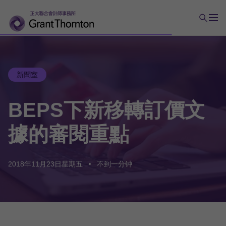
新聞室
BEPS
下
新移
轉
訂
價文
據
的
審閱重點
2018年11月23日星期五
不到一分钟