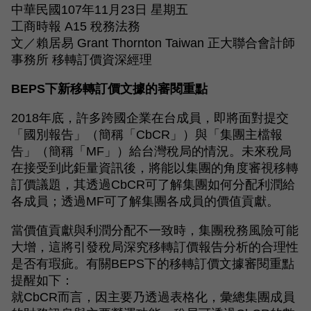
中華民國107年11月23日 星期五
工商時報 A15 稅務法務
文／賴居易 Grant Thornton Taiwan 正大聯合會計師
事務所 移轉訂價資深經理
BEPS下新移轉訂價文據的審閱重點
2018年底，許多跨國企業在台成員，即將面對提交
「國別報告」（簡稱「CbCR」）與「集團主檔報
告」（簡稱「MF」）給台灣稅局的情況。未來稅局
在接受到此鉅量資訊後，將能以集團的角度審視移轉
訂價議題，其透過CbCR可了解集團如何分配利潤給
各成員；透過MF可了解集團各成員的價值貢獻。
當價值貢獻與利潤分配不一致時，集團稅務風險可能
大增，這將引發稅局深究移轉訂價報告分析的合理性
是否有瑕疵。有關BEPS下的移轉訂價文據審閱重點
提醒如下：
就CbCR而言，因主要乃透過表格化，彙總集團成員