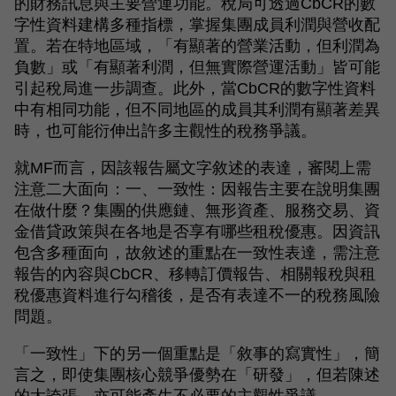
的財務訊息與主要營運功能。稅局可透過CbCR的數
字性資料建構多種指標，掌握集團成員利潤與營收配
置。若在特地區域，「有顯著的營業活動，但利潤為
負數」或「有顯著利潤，但無實際營運活動」皆可能
引起稅局進一步調查。此外，當CbCR的數字性資料
中有相同功能，但不同地區的成員其利潤有顯著差異
時，也可能衍伸出許多主觀性的稅務爭議。
就MF而言，因該報告屬文字敘述的表達，審閱上需
注意二大面向：一、一致性：因報告主要在說明集團
在做什麼？集團的供應鏈、無形資產、服務交易、資
金借貸政策與在各地是否享有哪些租稅優惠。因資訊
包含多種面向，故敘述的重點在一致性表達，需注意
報告的內容與CbCR、移轉訂價報告、相關報稅與租
稅優惠資料進行勾稽後，是否有表達不一的稅務風險
問題。
「一致性」下的另一個重點是「敘事的寫實性」，簡
言之，即使集團核心競爭優勢在「研發」，但若陳述