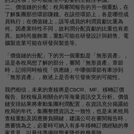
的太誇張，亦可能產生不必要的主觀性爭議。
二、價值鏈的分配：稅局審閱報告的另一個重點，在
了解集團那些環節賺錢。在該些環節上，各是哪些成
員執行；在價值鏈上，該等成員的利潤貢獻比重為
何。因產業特性不同，故利潤分配貢獻的比重也有差
異。如時尚服飾業，重點可能在研發設計與銷售、電
腦製造業可能在研發與製造等。
「價值鏈的分配」下的另一個重點是「無形資產」，
這是各稅局想了解的部分，審閱「無形資產」章節
時，記得同時檢視「供應鏈」中哪個環節有牽涉到
「無形資產」，敘述上是否有引發衝突的可能性。
我們相信，未來的查核將是CbCR、MF、移轉訂價
報告、財稅報及相關合約等海量資訊交叉分析。價值
鏈安排結果將牽動集團利潤配置，在資訊充分揭露給
稅局的年代，集團整體資訊之一致性，也是未來稅局
查核重點及因應勝負關鍵，建議公司在審閱報告時，
應審慎為之，必要時可納入有多年移轉訂價經驗的專
家意見，以最佳準備狀態來降低稅務風險。