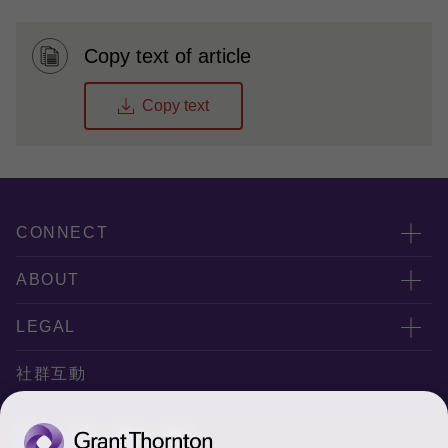
Copy text of article
Copy text
CONNECT
服務團隊
ABOUT
服務據點
關於正大
LEGAL
聯絡我們
專業服務
隱私政策
社群互動
專業刊物
免責聲明
稅務行事曆