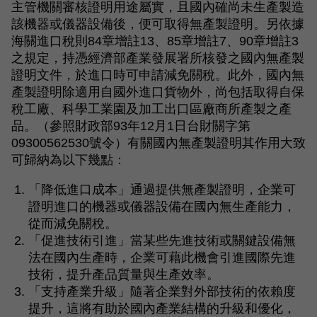
主管機關審核證明用途屬實，且國內確尚未生產製造
該機器或儀器設備後，便可取得無產製證明。另依據
海關進口稅則84章增註13、85章增註7、90章增註3
之規定，持憑經濟部產業發展署所核發之國內無產製
證明文件，於進口時可申請減免關稅。此外，國內無
產製證明除適用自國外進口貨物外，尚包括取得自保
稅工廠、科學工業園及加工出口區廠商所產製之產
品。（參照財政部93年12月1日台財關字第
09300562530號令）有關國內無產製證明其作用大致
可歸納為以下幾點：
「降低進口成本」通過提供無產製證明，企業可
證明進口的機器或儀器設備在國內無生產能力，
從而減免關稅。
「促進技術引進」當某些先進技術或關鍵設備無
法在國內生產時，企業可藉此機會引進國際先進
技術，提升產品質量與生產效率。
「支持產業升級」隨著企業對外部技術的依賴度
提升，這將有助於國內產業結構的升級和優化，