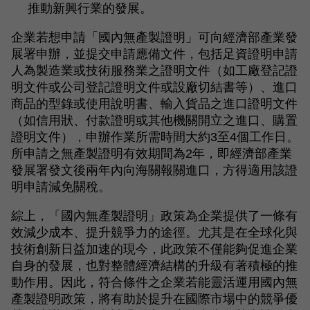
推動新興行業的發展。
企業若想申請「國內無產製證明」可向經濟部產業發
展署申辦，並提交申請應備文件，包括足資證明申請
人為製造業或技術服務業之證明文件（如工廠登記證
明文件或公司登記證明文件或設廠切結書等）、進口
商品的型錄或使用說明書、輸入貨品之進口證明文件
（如信用狀、付款證明或其他機關開立之進口、購置
證明文件），申辦作業所需時間大約3至4個工作日。
所申請之無產製證明有效期間為2年，即經濟部產業
發展署發文後兩年內向海關報關進口，方得適用該證
明申請減免關稅。
綜上，「國內無產製證明」政策為企業提供了一條有
效減少成本、提升競爭力的途徑。尤其是在全球化與
技術創新日益加速的現今，此政策不僅能夠促進企業
自身的發展，也對整體經濟結構的升級有著積極的推
動作用。因此，符合條件之企業若能靈活運用國內無
產製證明政策，將有助於提升在國際市場中的競爭優