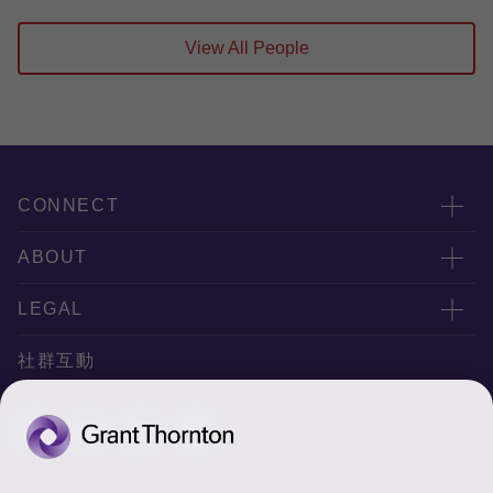
View All People
CONNECT
服務團隊
ABOUT
服務據點
關於正大
LEGAL
聯絡我們
專業服務
隱私政策
社群互動
專業刊物
免責聲明
稅務行事曆
網站地圖
Cookie偏好設定