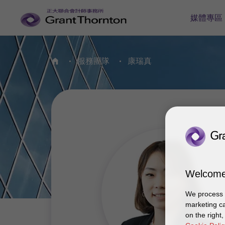
媒體專區
服務團隊
康瑞真
首頁
Welcome
We process y
marketing ca
on the right