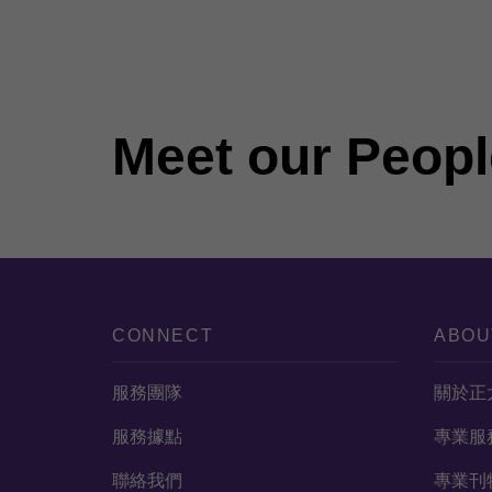
Meet our Peopl
CONNECT
ABOU
服務團隊
關於正
服務據點
專業服
聯絡我們
專業刊