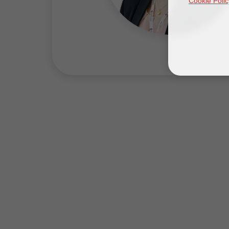
Cookie Polic