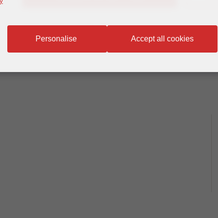
y
Add to address book
Personalise
Accept all cookies