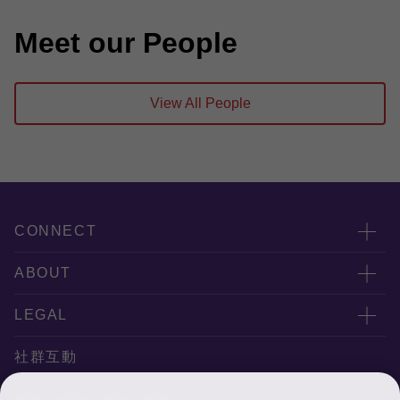
Meet our People
View All People
CONNECT
服務團隊
ABOUT
服務據點
關於正大
LEGAL
聯絡我們
專業服務
隱私政策
社群互動
專業刊物
免責聲明