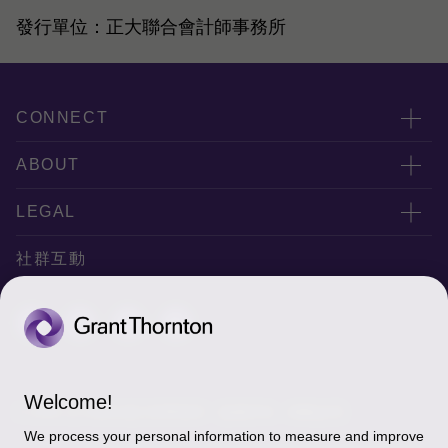
發行單位：正大聯合會計師事務所
CONNECT
服務團隊
ABOUT
服務據點
關於正大
LEGAL
聯絡我們
專業服務
隱私政策
社群互動
專業刊物
免責聲明
稅務行事曆
網站地圖
Cookie偏好設定
Welcome!
© 2026 正大聯合會計師事務所 - 版權所有，轉載必究
We process your personal information to measure and improve