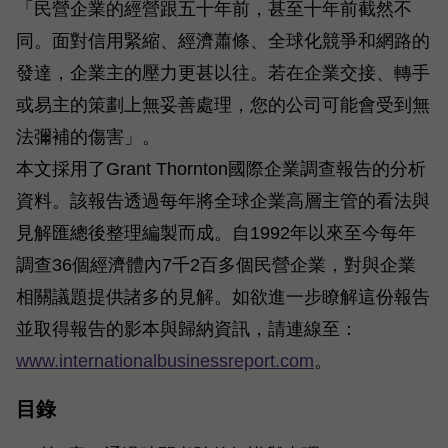
「民營企業的經營跟五十年前，甚至十年前截然不
同。面對信用緊縮、經濟蕭條、全球化競爭和網路的
發達，企業主的壓力更甚以往。若在企業交接、轉手
或易主的策劃上無妥善處理，您的公司可能會受到無
法彌補的傷害」。
本文採用了Grant Thornton國際企業調查報告的分析
資料。該報告透過每年將全球企業高層主管的看法與
見解匯總後整理編製而成。自1992年以來至今每年
調查36個經濟體內7千2百多個民營企業，對與企業
相關議題提供諸多的見解。如欲進一步瞭解這份報告
並取得報告的影本與歸納資訊，請連線至：
www.internationalbusinessreport.com
。
目錄