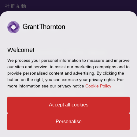
聯絡我們
專業服務
隱私政策
社群互動
專業刊物
免責聲明
稅務行事曆
網站地圖
Cookie偏好設定
Welcome!
© 2026 正大聯合會計師事務所 - 版權所有，轉載必究
We process your personal information to measure and improve
"Grant Thornton” refers to the brand under which the
our sites and service, to assist our marketing campaigns and to
Grant Thornton member firms provide assurance, tax and
provide personalised content and advertising. By clicking the
button on the right, you can exercise your privacy rights. For
advisory services to their clients and/or refers to one or more
more information see our privacy notice
Cookie Policy
member firms, as the context requires.GTIL and the member
firms are not a worldwide partnership. GTIL and each member
firm is a separate legal entity. Services are delivered by the
Accept all cookies
member firms. GTIL does not provide services to clients.GTIL and
its member firms are not agents of, and do not obligate, one
another and are not liable for one another’s acts or omissions.
Personalise