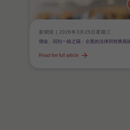
新聞室 | 2026年3月25日星期三
佣金、回扣一線之隔：企業的法律與稅務風
Read the full article