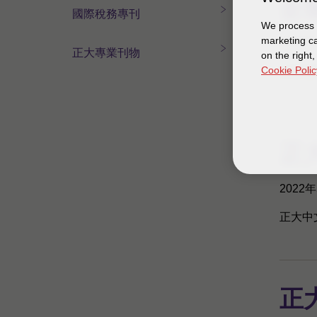
企
R
國
國際稅務專刊
S
We process y
際
marketing ca
專
2022
稅
正
正大專業刊物
on the right
區
務
大
Cookie Polic
企業報
專
專
刊
業
刊
物
正
2022
正大中文
正