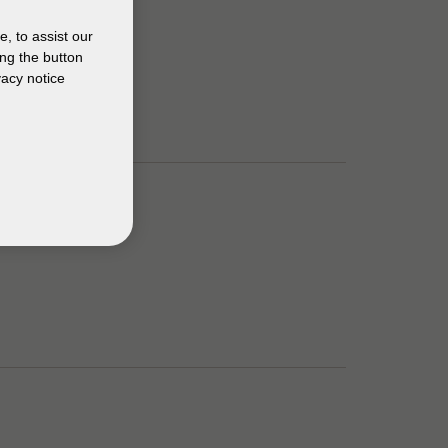
, to assist our
ng the button
vacy notice