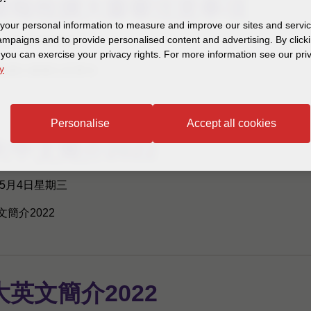
業報稅擴大書審注意事項
our personal information to measure and improve our sites and service
mpaigns and to provide personalised content and advertising. By clicki
年12月18日星期日
, you can exercise your privacy rights. For more information see our pri
y
稅擴大書審注意事項
Personalise
Accept all cookies
大中文簡介2022
年5月4日星期三
簡介2022
大英文簡介2022